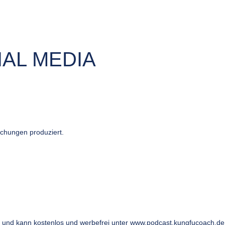
AL MEDIA
ichungen produziert.
s und kann kostenlos und werbefrei unter www.podcast.kungfucoach.d